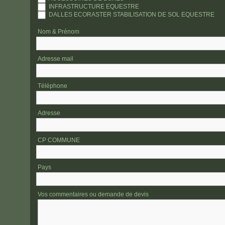
répondons
INFRASTRUCTURE EQUESTRE
DALLES ECORASTER STABILISATION DE SOL EQUESTRE
Nom & Prénom
Adresse mail
Téléphone
Adresse
Place de Taviers
CP COMMUNE
0495 1
Pays
Vos commentaires ou demande de devis