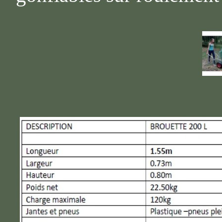
mm et jantes métalliques
Conçues sur un châssis tr
et obtenir un confort d'ut
Pour les modèles 350-450
Châssis en tôlerie et tub
Tampons d’arrêt de cuve 
Patins anti-usure sous les