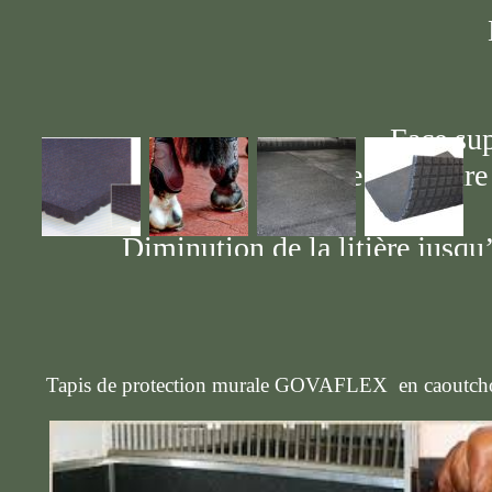
Di
Face supér
Face inférieure :
Diminution de la litière jusqu
Tapis de protection murale GOVAFLEX en caoutc
Résiste à l’u