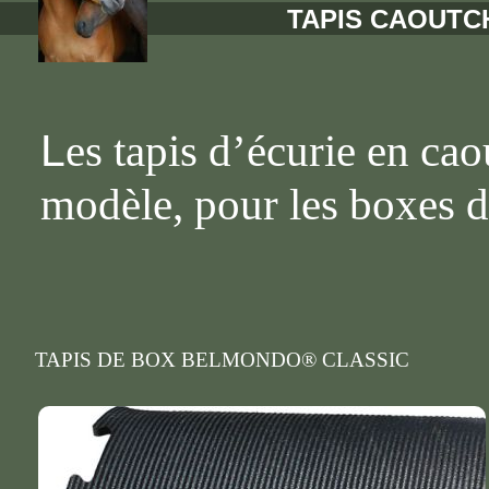
TAPIS CAOUTC
L
es tapis d’écurie en cao
modèle, pour les boxes de
lavage. Ils sont élastique
les tendons et les articul
revêtement protège votre 
TAPIS DE BOX
BELMONDO® CLASSIC